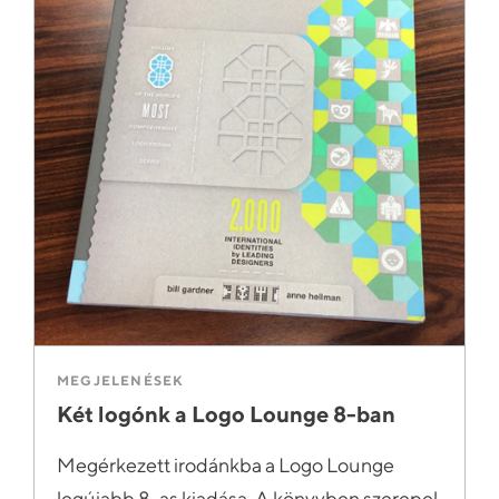
MEGJELENÉSEK
Két logónk a Logo Lounge 8-ban
Megérkezett irodánkba a Logo Lounge
legújabb 8-as kiadása. A könyvben szerepel