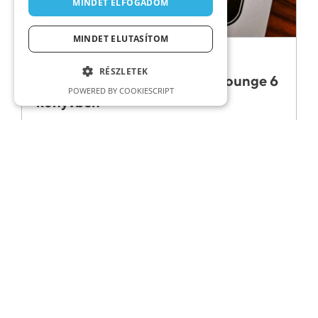
MINDET ELFOGADOM
MINDET ELUTASÍTOM
MEGJELENÉSEK
RÉSZLETEK
Cinnia Édua logónk a Logo Lounge 6
POWERED BY COOKIESCRIPT
könyvben
Megjelent a Logo Lounge 6: 2,000
International Identities by Leading
Designers könyv, benne a Cinnia Éduának
készített logónkkal.
1
2