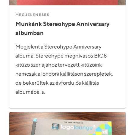
MEGJELENÉSEK
Munkánk Stereohype Anniversary
albumban
Megjelent a Stereohype Anniversary
albuma. Stereohype meghívásos BIO8
kitűző szériájához tervezett kitűzőink
nemcsak a londoni kiállításon szerepletek,
de bekerültek az évfordulós kiállítás
albumába is.