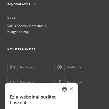
Árajánlatkérés
Iroda
9400 Sopron, Bem utca 3.
Magyarország
KÖVESS MINKET
Instagram
Dribbble
Behance
Facebook
×
Ez a weboldal sütiket
HUNGARIAN
használ
Adatvédelmi nyilatkozat