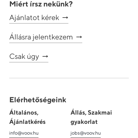
Miért írsz nekünk?
Ajánlatot kérek
Állásra jelentkezem
Csak úgy
Elérhetőségeink
Általános,
Állás, Szakmai
Ájánlatkérés
gyakorlat
info@voov.hu
jobs@voov.hu