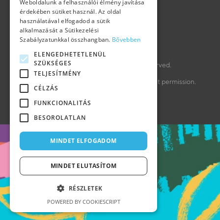
ENGLISH
Weboldalunk a felhasználói élmény javítása
érdekében sütiket használ. Az oldal
Cookie szabályzat
használatával elfogadod a sütik
GERMAN
alkalmazását a Sütikezelési
Impresszum
Szabályzatunkkal összhangban.
Bővebben
ELENGEDHETETLENÜL
SZÜKSÉGES
Copyright © 2006 – 2026 Voov. All rights reserved.
TELJESÍTMÉNY
All images and content may not be used without permission.
CÉLZÁS
Made in Sopron
FUNKCIONALITÁS
BESOROLATLAN
MINDET ELFOGADOM
MINDET ELUTASÍTOM
RÉSZLETEK
POWERED BY COOKIESCRIPT