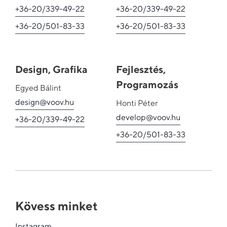
+36-20/339-49-22
+36-20/339-49-22
+36-20/501-83-33
+36-20/501-83-33
Design, Grafika
Fejlesztés,
Programozás
Egyed Bálint
design@voov.hu
Honti Péter
develop@voov.hu
+36-20/339-49-22
+36-20/501-83-33
Kövess minket
Instagram