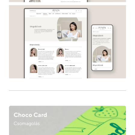
Choco Card
Csomagolás