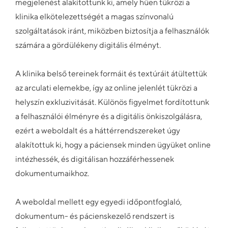
megjelenést alakítottunk ki, amely hűen tükrözi a
klinika elkötelezettségét a magas színvonalú
szolgáltatások iránt, miközben biztosítja a felhasználók
számára a gördülékeny digitális élményt.
A klinika belső tereinek formáit és textúráit átültettük
az arculati elemekbe, így az online jelenlét tükrözi a
helyszín exkluzivitását. Különös figyelmet fordítottunk
a felhasználói élményre és a digitális önkiszolgálásra,
ezért a weboldalt és a háttérrendszereket úgy
alakítottuk ki, hogy a páciensek minden ügyüket online
intézhessék, és digitálisan hozzáférhessenek
dokumentumaikhoz.
A weboldal mellett egy egyedi időpontfoglaló,
dokumentum- és pácienskezelő rendszert is