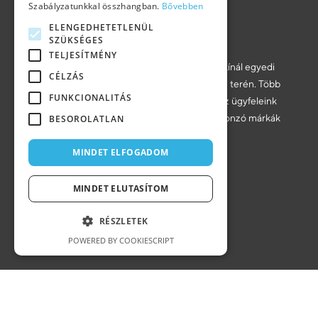
Szabályzatunkkal összhangban.
Bővebben
ELENGEDHETETLENÜL
SZÜKSÉGES
TELJESÍTMÉNY
A Voov kreatív megoldásokat és szakértelmet kínál egyedi
CÉLZÁS
webfejlesztés, arculattervezés és UX/UI design terén. Több
FUNKCIONALITÁS
mint 18 éves tapasztalatunkkal modernizáljuk az ügyfeleink
digitális jelenlétét, és hozzájárulunk a sikeres, vonzó márkák
BESOROLATLAN
felépítéséhez.
MINDET ELFOGADOM
Árajánlatkérés
MINDET ELUTASÍTOM
Iroda
RÉSZLETEK
9400 Sopron, Bem utca 3.
Magyarország
POWERED BY COOKIESCRIPT
KÖVESS MINKET