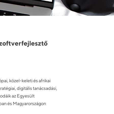
zoftverfejlesztő
i, közel-keleti és afrikai
tégiai, digitális tanácsadási,
rodáik az Egyesült
gban és Magyarországon