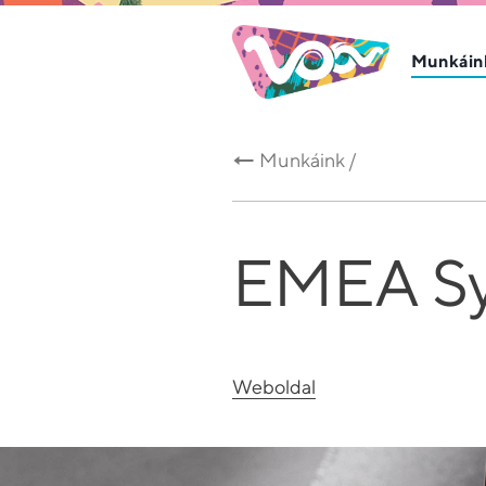
Munkáin
Munkáink /
EMEA S
Weboldal