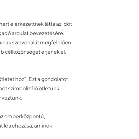
t elérkezettnek látta az időt
ogadó arculat bevezetésére.
sainak színvonalát megfelelően
b célközönséget érjenek el.
tletet hoz”. Ezt a gondolatot
öt szimbolizáló ötletünk
erveztünk.
 az emberközpontú,
t létrehozása, aminek