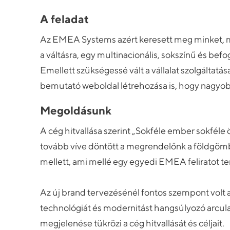
A feladat
Az EMEA Systems azért keresett meg minket, mer
a váltásra, egy multinacionális, sokszínű és bef
Emellett szükségessé vált a vállalat szolgáltatá
bemutató weboldal létrehozása is, hogy nagyob
Megoldásunk
A cég hitvallása szerint „Sokféle ember sokféle ö
tovább víve döntött a megrendelőnk a földgömb
mellett, ami mellé egy egyedi EMEA feliratot t
Az új brand tervezésénél fontos szempont volt
technológiát és modernitást hangsúlyozó arcula
megjelenése tükrözi a cég hitvallását és céljait.