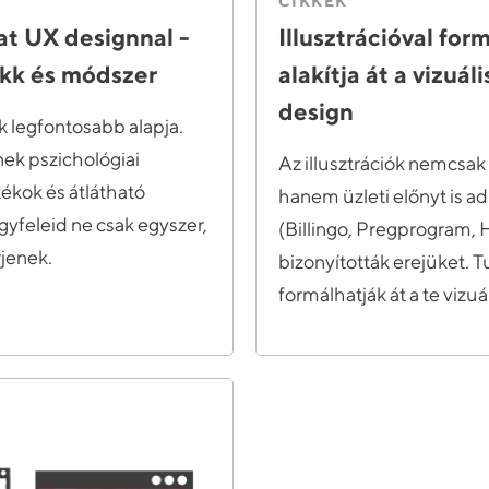
CIKKEK
at UX designnal -
Illusztrációval fo
ükk és módszer
alakítja át a vizuál
design
k legfontosabb alapja.
ek pszichológiai
Az illusztrációk nemcsak
tékok és átlátható
hanem üzleti előnyt is a
yfeleid ne csak egyszer,
(Billingo, Pregprogram, 
rjenek.
bizonyították erejüket. 
formálhatják át a te vizuál