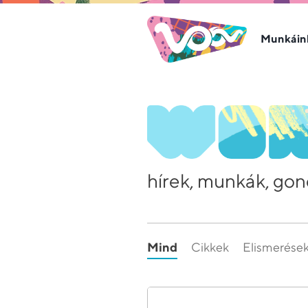
Munkáin
hírek, munkák, gon
Mind
Cikkek
Elismerése