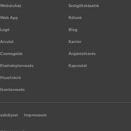
Webáruház
Szolgáltatásaink
Web App
Rólunk
Logó
Blog
Arculat
Karrier
Csomagolás
Árajánlatkérés
Kiadványtervezés
Kapcsolat
Illusztráció
Ikontervezés
szabályzat
Impresszum