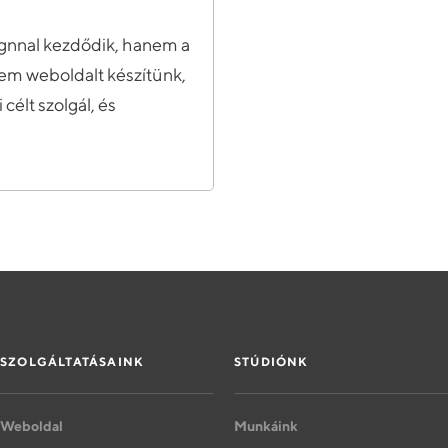
ignnal kezdődik, hanem a
em weboldalt készítünk,
célt szolgál, és
SZOLGÁLTATÁSAINK
STÚDIÓNK
Weboldal
Munkáink