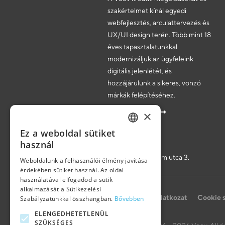
szakértelmet kínál egyedi
webfejlesztés, arculattervezés és
UX/UI design terén. Több mint 18
éves tapasztalatunkkal
modernizáljuk az ügyfeleink
digitális jelenlétét, és
hozzájárulunk a sikeres, vonzó
márkák felépítéséhez.
Árajánlatkérés
×
Ez a weboldal sütiket
HUNGARIAN
Iroda
használ
9400 Sopron, Bem utca 3.
Weboldalunk a felhasználói élmény javítása
ENGLISH
Magyarország
érdekében sütiket használ. Az oldal
használatával elfogadod a sütik
GERMAN
alkalmazását a Sütikezelési
Adatvédelmi nyilatkozat
Cookie 
Szabályzatunkkal összhangban.
Bővebben
ELENGEDHETETLENÜL
SZÜKSÉGES