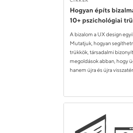
CIKKEK
Hogyan építs bizalm
10+ pszichológiai tr
A bizalom a UX design egyi
Mutatjuk, hogyan segíthetn
trükkök, társadalmi bizonyí
megoldások abban, hogy üg
hanem újra és újra visszaté