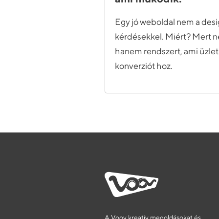
Egy jó weboldal nem a des
kérdésekkel. Miért? Mert n
hanem rendszert, ami üzleti 
konverziót hoz.
A Voov kreatív megoldásokat és