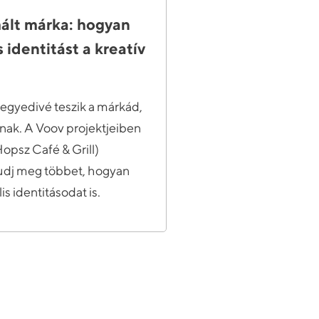
rmált márka: hogyan
is identitást a kreatív
 egyedivé teszik a márkád,
dnak. A Voov projektjeiben
Hopsz Café & Grill)
Tudj meg többet, hogyan
is identitásodat is.