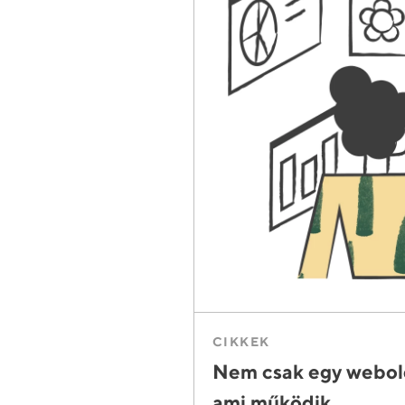
CIKKEK
Nem csak egy webold
ami működik.