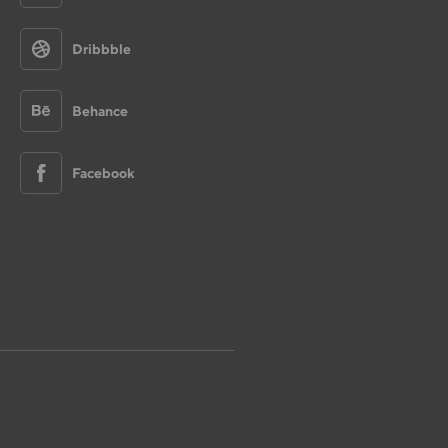
Dribbble
Behance
Facebook