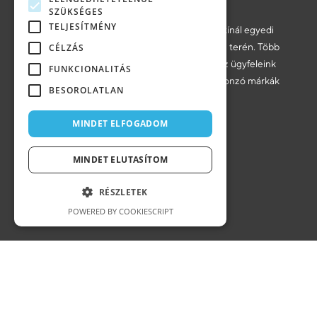
SZÜKSÉGES
TELJESÍTMÉNY
A Voov kreatív megoldásokat és szakértelmet kínál egyedi
webfejlesztés, arculattervezés és UX/UI design terén. Több
CÉLZÁS
mint 18 éves tapasztalatunkkal modernizáljuk az ügyfeleink
FUNKCIONALITÁS
digitális jelenlétét, és hozzájárulunk a sikeres, vonzó márkák
BESOROLATLAN
felépítéséhez.
Árajánlatkérés
MINDET ELFOGADOM
MINDET ELUTASÍTOM
Iroda
9400 Sopron, Bem utca 3.
RÉSZLETEK
Magyarország
POWERED BY COOKIESCRIPT
KÖVESS MINKET
Instagram
Dribbble