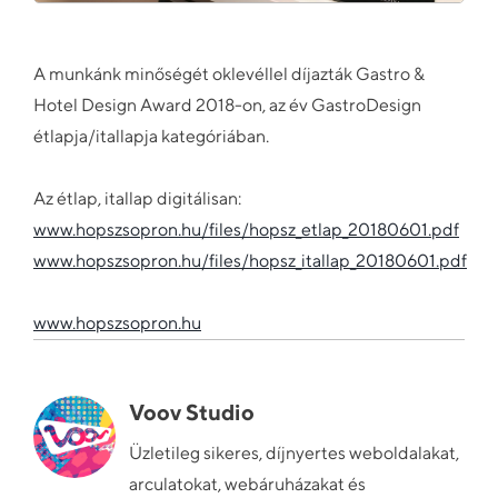
A munkánk minőségét oklevéllel díjazták Gastro &
Hotel Design Award 2018-on, az év GastroDesign
étlapja/itallapja kategóriában.
Az étlap, itallap digitálisan:
www.hopszsopron.hu/files/hopsz_etlap_20180601.pdf
www.hopszsopron.hu/files/hopsz_itallap_20180601.pdf
www.hopszsopron.hu
Voov Studio
Üzletileg sikeres, díjnyertes weboldalakat,
arculatokat, webáruházakat és