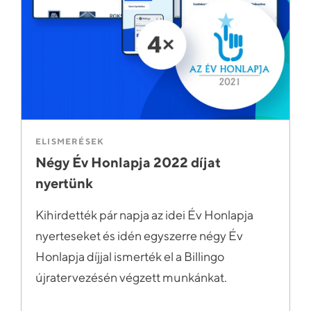
ELISMERÉSEK
Négy Év Honlapja 2022 díjat
nyertünk
Kihirdették pár napja az idei Év Honlapja
nyerteseket és idén egyszerre négy Év
Honlapja díjjal ismerték el a Billingo
újratervezésén végzett munkánkat.