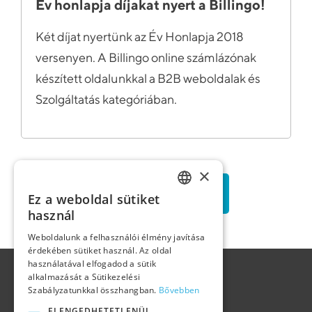
Év honlapja díjakat nyert a Billingo!
Két díjat nyertünk az Év Honlapja 2018
versenyen. A Billingo online számlázónak
készített oldalunkkal a B2B weboldalak és
Szolgáltatás kategóriában.
×
TOVÁBBI CIKKEK
Ez a weboldal sütiket
HUNGARIAN
használ
ENGLISH
Weboldalunk a felhasználói élmény javítása
érdekében sütiket használ. Az oldal
használatával elfogadod a sütik
GERMAN
alkalmazását a Sütikezelési
Szabályzatunkkal összhangban.
Bővebben
ELENGEDHETETLENÜL